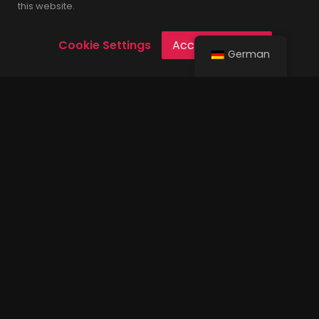
Tipps und Tricks
this website.
Cookie Settings
Accept Cookies
German
Popular Tags
alex mofa gang
amps
audio engineer
bandintern
bands
chris bass
deutsch
drummer
drums
drumtech
email marketing
facebook ads
fountainhead
geldschläger
gitarrist
heaven shall burn
hsb
ig ads