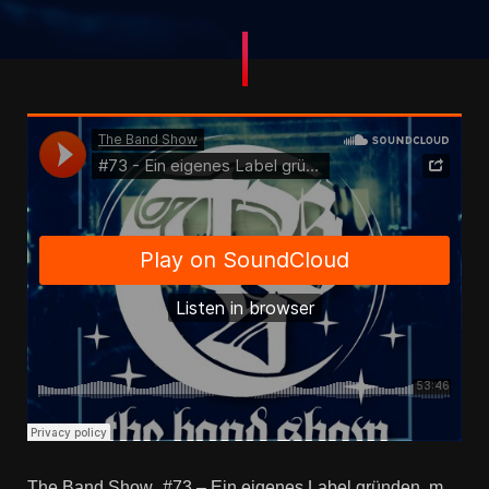
The Band Show
#73 – Ein eigenes Label gründen, macht das Sinn? mit SIMON HAWEMANN (WFAHM, Nightmarer)