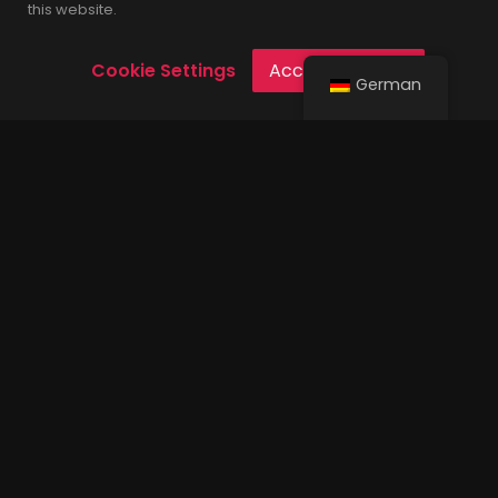
Tipps und Tricks
this website.
Cookie Settings
Accept Cookies
German
Popular Tags
alex mofa gang
amps
audio engineer
bandintern
bands
chris bass
deutsch
drummer
drums
drumtech
email marketing
facebook ads
fountainhead
geldschläger
gitarrist
heaven shall burn
hsb
ig ads